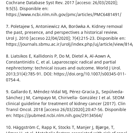
Cochrane Database Syst Rev. 2017 [acceso: 26/03/2020];
9:5(5). Disponible en:
https://www.ncbi.nlm.nih.gov/pmc/articles/PMC6481491/
7. Poletajew S, Antoniewicz AA, Borówka A. Kidney removal
the past, presence, and perspectives a historical review.
Urol J. 2010 [acceso 22/04/2020]; 7(4):215-23. Disponible en:
https://journals.sbmu.ac.ir/urolj/index.php/uj/article/view/814
8. Liatsikos E, Kallidonis P, Do M, Dietel A, Al-Aown A,
Constantinidis C, et al. Laparoscopic radical and partial
nephrectomy: technical issues and outcome. World J Urol.
2013;31(4):785-91. DOI: https://doi.org/10.1007/s00345-011-
0754-4.
9. Gallardo E, Méndez-Vidal MJ, Pérez-Gracia JL, Sepúlveda-
Sánchez J M, Campayo M, Chirivella- González I et al. SEOM
clinical guideline for treatment of kidney cancer (2017). Clin
Transl Oncol. 2018 [acceso 26/03/2020];20:47-56. Disponible
en: https://pubmed.ncbi.nlm.nih.gov/29134564/
10. Häggström C, Rapp K, Stocks T, Manjer J, Bjørge, T,