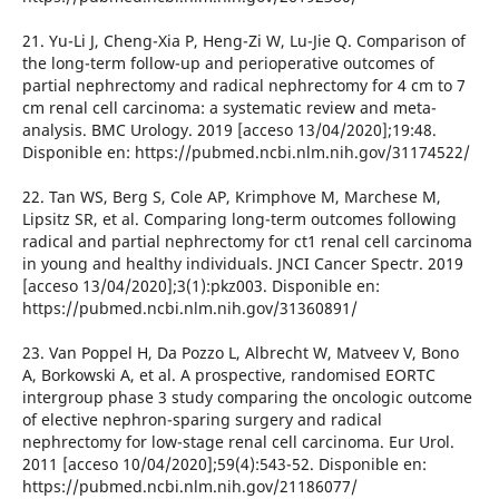
21. Yu-Li J, Cheng-Xia P, Heng-Zi W, Lu-Jie Q. Comparison of
the long-term follow-up and perioperative outcomes of
partial nephrectomy and radical nephrectomy for 4 cm to 7
cm renal cell carcinoma: a systematic review and meta-
analysis. BMC Urology. 2019 [acceso 13/04/2020];19:48.
Disponible en: https://pubmed.ncbi.nlm.nih.gov/31174522/
22. Tan WS, Berg S, Cole AP, Krimphove M, Marchese M,
Lipsitz SR, et al. Comparing long-term outcomes following
radical and partial nephrectomy for ct1 renal cell carcinoma
in young and healthy individuals. JNCI Cancer Spectr. 2019
[acceso 13/04/2020];3(1):pkz003. Disponible en:
https://pubmed.ncbi.nlm.nih.gov/31360891/
23. Van Poppel H, Da Pozzo L, Albrecht W, Matveev V, Bono
A, Borkowski A, et al. A prospective, randomised EORTC
intergroup phase 3 study comparing the oncologic outcome
of elective nephron-sparing surgery and radical
nephrectomy for low-stage renal cell carcinoma. Eur Urol.
2011 [acceso 10/04/2020];59(4):543-52. Disponible en:
https://pubmed.ncbi.nlm.nih.gov/21186077/