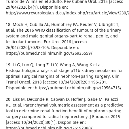
Tumor de Wilms en el adulto. Rev Cubana Urol. 2015 [acceso
29/04/2020];4(1). Disponible en:
http://www.revurologia.sld.cu/index.php/rcu/article/view/230/
18. Moch H, Cubilla AL, Humphrey PA, Reuter V, Ulbright T,
et al. The 2016 WHO classiﬁcation of tumours of the urinary
system and male genital organs-part A: renal, penile, and
testicular tumours. Eur Urol. 2016 [acceso
26/04/2020];70:93-105. Disponible en:
https://pubmed.ncbi.nlm.nih.gov/26935559/
19. Li G, Luo Q, Lang Z, Li Y, Wang A, Wang K et al.
Histopathologic analysis of stage pT1b kidney neoplasms for
optimal surgical margins of nephron‑sparing surgery. Clin
Transl Oncol. 2018 [acceso 10/04/2020];20:1196-201.
Disponible en: https://pubmed.ncbi.nlm.nih.gov/29564715/
20. Liss M, DeConde R, Caovan D, Hofler J, Gabe M, Palazzi
KL, et al. Parenchymal volumetric assessment as a predictive
tool to determine renal function benefit of nephron sparing
surgery compared to radical nephrectomy. J Endouro. 2015
[acceso 10/04/2020];30(1). Disponible en:
https://pubmed.ncbi.nlm.nih.gov/26192380/