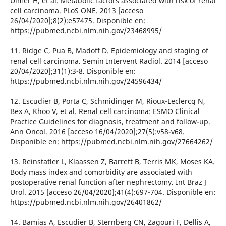
Ulmer H, et al. Metabolic factors associated with risk of renal
cell carcinoma. PLoS ONE. 2013 [acceso
26/04/2020];8(2):e57475. Disponible en:
https://pubmed.ncbi.nlm.nih.gov/23468995/
11. Ridge C, Pua B, Madoff D. Epidemiology and staging of
renal cell carcinoma. Semin Intervent Radiol. 2014 [acceso
20/04/2020];31(1):3-8. Disponible en:
https://pubmed.ncbi.nlm.nih.gov/24596434/
12. Escudier B, Porta C, Schmidinger M, Rioux-Leclercq N,
Bex A, Khoo V, et al. Renal cell carcinoma: ESMO Clinical
Practice Guidelines for diagnosis, treatment and follow-up.
Ann Oncol. 2016 [acceso 16/04/2020];27(5):v58-v68.
Disponible en: https://pubmed.ncbi.nlm.nih.gov/27664262/
13. Reinstatler L, Klaassen Z, Barrett B, Terris MK, Moses KA.
Body mass index and comorbidity are associated with
postoperative renal function after nephrectomy. Int Braz J
Urol. 2015 [acceso 26/04/2020];41(4):697-704. Disponible en:
https://pubmed.ncbi.nlm.nih.gov/26401862/
14. Bamias A, Escudier B, Sternberg CN, Zagouri F, Dellis A,