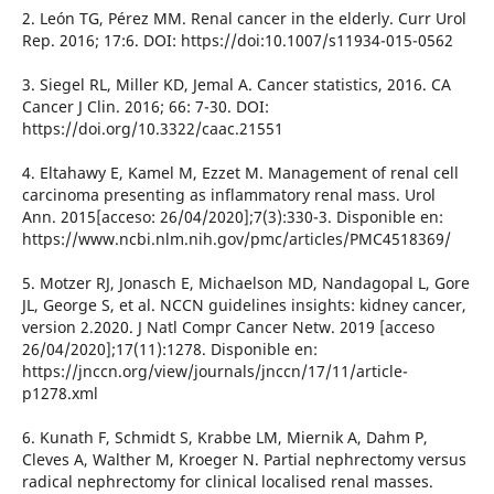
2. León TG, Pérez MM. Renal cancer in the elderly. Curr Urol
Rep. 2016; 17:6. DOI: https://doi:10.1007/s11934-015-0562
3. Siegel RL, Miller KD, Jemal A. Cancer statistics, 2016. CA
Cancer J Clin. 2016; 66: 7-30. DOI:
https://doi.org/10.3322/caac.21551
4. Eltahawy E, Kamel M, Ezzet M. Management of renal cell
carcinoma presenting as inflammatory renal mass. Urol
Ann. 2015[acceso: 26/04/2020];7(3):330-3. Disponible en:
https://www.ncbi.nlm.nih.gov/pmc/articles/PMC4518369/
5. Motzer RJ, Jonasch E, Michaelson MD, Nandagopal L, Gore
JL, George S, et al. NCCN guidelines insights: kidney cancer,
version 2.2020. J Natl Compr Cancer Netw. 2019 [acceso
26/04/2020];17(11):1278. Disponible en:
https://jnccn.org/view/journals/jnccn/17/11/article-
p1278.xml
6. Kunath F, Schmidt S, Krabbe LM, Miernik A, Dahm P,
Cleves A, Walther M, Kroeger N. Partial nephrectomy versus
radical nephrectomy for clinical localised renal masses.