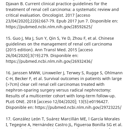
Djavan B. Current clinical practice guidelines for the
treatment of renal cell carcinoma: a systematic review and
critical evaluation. Oncologist. 2017 [acceso
23/04/2020];22(6):667-79. Epub 2017 Jun 7. Disponible en:
https://pubmed.ncbi.nlm.nih.gov/28592625/
15. Guo J, Ma J, Sun Y, Qin S, Ye D, Zhou F, et al. Chinese
guidelines on the management of renal cell carcinoma
(2015 edition). Ann Transl Med. 2015 [acceso
26/04/2020];3(19):279. Disponible en:
https://pubmed.ncbi.nlm.nih.gov/26932436/
16. Janssen MWW, Linxweiler J, Terwey S, Rugge S, Ohlmann
C-H, Becker F, et al. Survival outcomes in patients with large
(>7cm) clear cell renal cell carcinomas treated with
nephron-sparing surgery versus radical nephrectomy:
Results of a multicenter cohort with long-term follow-up.
PLoS ONE. 2018 [acceso 12/04/2020]; 13(5):e0196427.
Disponible en: https://pubmed.ncbi.nlm.nih.gov/29723225/
17. González León T, Suárez Marcillán ME, l García Morales
I, Tegegne A, Hernández Castro JL, Figueroa Bonilla SG et al.