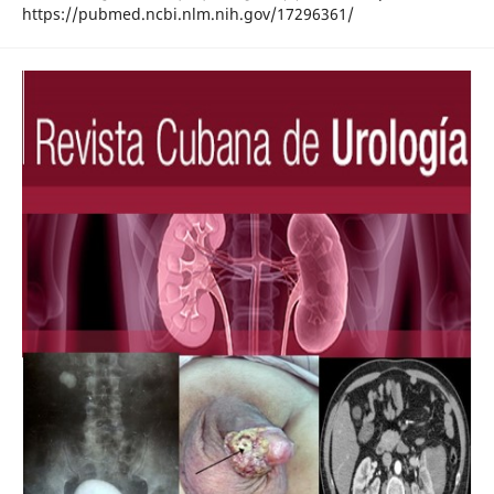
https://pubmed.ncbi.nlm.nih.gov/17296361/