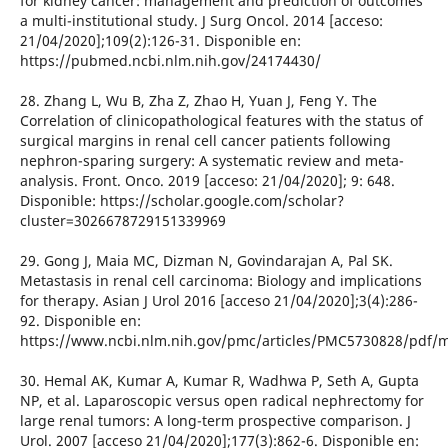
for kidney cancer: management and prediction of outcomes
a multi-institutional study. J Surg Oncol. 2014 [acceso:
21/04/2020];109(2):126-31. Disponible en:
https://pubmed.ncbi.nlm.nih.gov/24174430/
28. Zhang L, Wu B, Zha Z, Zhao H, Yuan J, Feng Y. The
Correlation of clinicopathological features with the status of
surgical margins in renal cell cancer patients following
nephron-sparing surgery: A systematic review and meta-
analysis. Front. Onco. 2019 [acceso: 21/04/2020]; 9: 648.
Disponible: https://scholar.google.com/scholar?
cluster=3026678729151339969
29. Gong J, Maia MC, Dizman N, Govindarajan A, Pal SK.
Metastasis in renal cell carcinoma: Biology and implications
for therapy. Asian J Urol 2016 [acceso 21/04/2020];3(4):286-
92. Disponible en:
https://www.ncbi.nlm.nih.gov/pmc/articles/PMC5730828/pdf/m
30. Hemal AK, Kumar A, Kumar R, Wadhwa P, Seth A, Gupta
NP, et al. Laparoscopic versus open radical nephrectomy for
large renal tumors: A long-term prospective comparison. J
Urol. 2007 [acceso 21/04/2020];177(3):862-6. Disponible en: